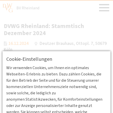
BV Rheinland
DVWG Rheinland: Stammtisch
Dezember 2024
16.12.2024
Deutzer Brauhaus, Ottopl. 7, 50679
Köln
Cookie-Einstellungen
Die DVWG Rheinland freut sich mit Ihren Mitgliedern
in einen Austausch in lockerer und geselliger
Wir verwenden Cookies, um Ihnen ein optimales
Atmosphäre zu kommen.
Webseiten-Erlebnis zu bieten. Dazu zählen Cookies, die
für den Betrieb der Seite und für die Steuerung unserer
Veranstaltungsort: Deutzer Brauhaus (
Ottopl. 7, 50679 Köln
,
kommerziellen Unternehmensziele notwendig sind,
im Bahnhof Köln-Deutz)
sowie solche, die lediglich zu
Standort
anonymen Statistikzwecken, für Komforteinstellungen
oder zur Anzeige personalisierter Inhalte genutzt
werden. Sie können selbst entscheiden, welche