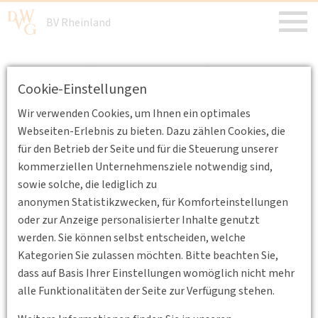
BV Rheinland
DVWG Rheinland: Ordentliche
Cookie-Einstellungen
Mitgliederversammlung 2022
Wir verwenden Cookies, um Ihnen ein optimales
04.03.2022 15:00 - 18:00
Webseiten-Erlebnis zu bieten. Dazu zählen Cookies, die
für den Betrieb der Seite und für die Steuerung unserer
Die diesjährige und ordentliche
kommerziellen Unternehmensziele notwendig sind,
Mitgliederversammlung findet am 04. März 2022 ab
sowie solche, die lediglich zu
15:00 Uhr online statt. Den Zugangslink erhalten Sie
anonymen Statistikzwecken, für Komforteinstellungen
als Mitglied in einer gesonderten Nachricht oder
oder zur Anzeige personalisierter Inhalte genutzt
nach Anfrage an veranstaltung@dvwg-rheinland.de
werden. Sie können selbst entscheiden, welche
Kategorien Sie zulassen möchten. Bitte beachten Sie,
Die diesjährige und ordentliche Mitgliederversammlung
dass auf Basis Ihrer Einstellungen womöglich nicht mehr
findet am 04. März 2022 ab 15:00 Uhr online statt. Den
alle Funktionalitäten der Seite zur Verfügung stehen.
Zugangslink erhalten Sie als Mitglied in einer gesonderten
Nachricht oder nach Anfrage an veranstaltung@dvwg-