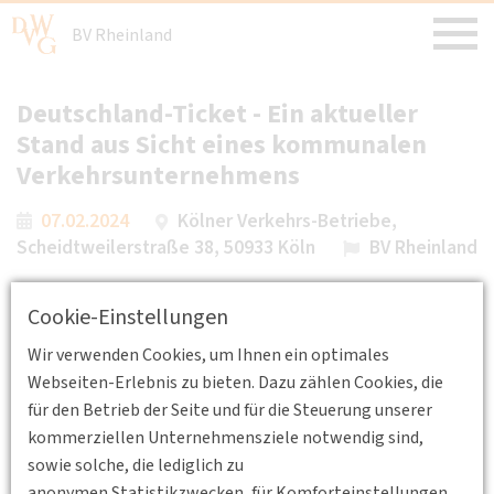
BV Rheinland
Deutschland-Ticket - Ein aktueller
Stand aus Sicht eines kommunalen
Verkehrsunternehmens
07.02.2024
Kölner Verkehrs-Betriebe,
Scheidtweilerstraße 38, 50933 Köln
BV Rheinland
Referent/in: folgt (KVB Köln)
Cookie-Einstellungen
Wir verwenden Cookies, um Ihnen ein optimales
Der Termin wird in den März verschoben.
Webseiten-Erlebnis zu bieten. Dazu zählen Cookies, die
für den Betrieb der Seite und für die Steuerung unserer
kommerziellen Unternehmensziele notwendig sind,
Wir würden uns über Ihr Interesse sowie Ihre Teilnahme
sowie solche, die lediglich zu
freuen und bitten um Anmeldung
anonymen Statistikzwecken, für Komforteinstellungen