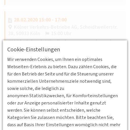
28.02.2020 15:00 - 17:00
Kölner Verkehrs-Betriebe AG, Scheidtweilerstr.
38, 50933 Köln
15:00 Uhr
BV Rheinland: Mitgliederversammlung der
DVWG Rheinland
Cookie-Einstellungen
Ordentliche Mitgliederversammlung der DVWG Rheinland
Wir verwenden Cookies, um Ihnen ein optimales
2020
Webseiten-Erlebnis zu bieten. Dazu zählen Cookies, die
für den Betrieb der Seite und für die Steuerung unserer
Weiterlesen
kommerziellen Unternehmensziele notwendig sind,
sowie solche, die lediglich zu
anonymen Statistikzwecken, für Komforteinstellungen
oder zur Anzeige personalisierter Inhalte genutzt
25.11.2019 18:00 - 19:30
werden. Sie können selbst entscheiden, welche
Ort: IHK Köln (Unter Sachsenhausen 10-26, 50667
Kategorien Sie zulassen möchten. Bitte beachten Sie,
Köln)
dass auf Basis Ihrer Einstellungen womöglich nicht mehr
BV Rheinland: Betriebliches